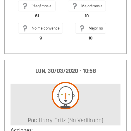
¡Hagámosla!
Mejorémosla
61
10
No me convence
Mejor no
9
10
LUN, 30/03/2020 - 10:58
Por:
Harry Ortiz (no Verificado)
Acciones: