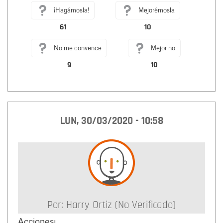
¡Hagámosla!
Mejorémosla
61
10
No me convence
Mejor no
9
10
LUN, 30/03/2020 - 10:58
Por:
Harry Ortiz (no Verificado)
Acciones: