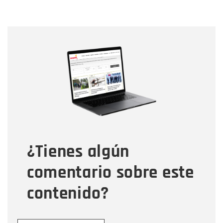
Nombre
Nombre
Correo electrónico
Tipo de comentario
¿Tienes algún
Mensaje
comentario sobre este
contenido?