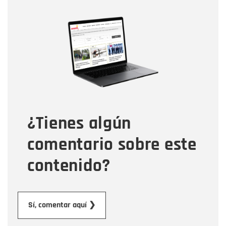
Nombre
Nombre
Correo electrónico
Tipo de comentario
¿Tienes algún
Mensaje
comentario sobre este
contenido?
Enviar
Sí, comentar aquí ❯