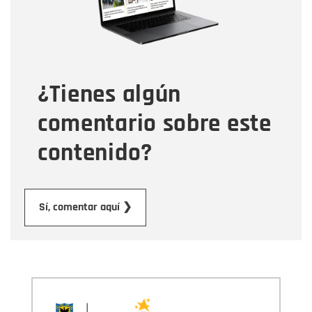
Tipo de comentario
¿Tienes algún
Mensaje
comentario sobre este
contenido?
Enviar
Sí, comentar aquí ❯