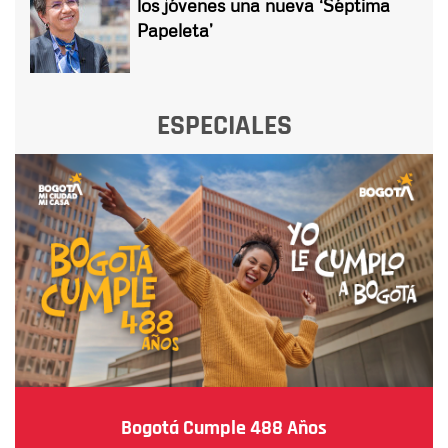
los jóvenes una nueva ‘Séptima
Papeleta’
ESPECIALES
Bogotá Cumple 488 Años