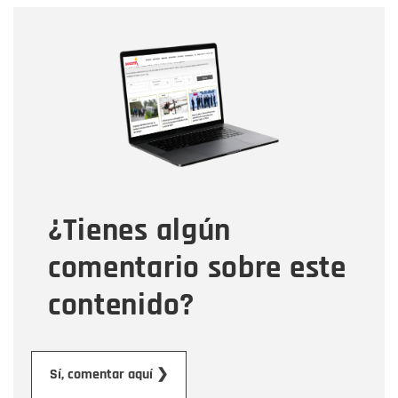
Nombre
Nombre
Correo electrónico
Tipo de comentario
¿Tienes algún
Mensaje
comentario sobre este
contenido?
Enviar
Sí, comentar aquí ❯