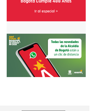
Bogotá Cumple 488 Años
Ir al especial >