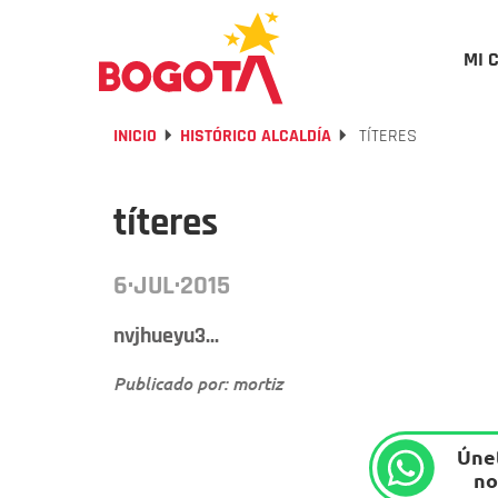
MI 
INICIO
HISTÓRICO ALCALDÍA
TÍTERES
títeres
6·JUL·2015
nvjhueyu3...
Publicado por: mortiz
Únet
no