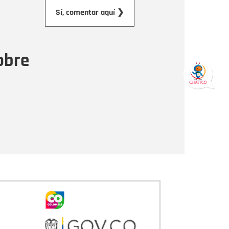
orreo electrónico
Sí, comentar aquí ❯
ensaje
obre
Enviar