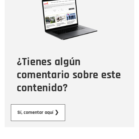
Nombre
Correo electrónico
Tipo de comentario
¿Tienes algún
Mensaje
comentario sobre este
contenido?
Enviar
Sí, comentar aquí ❯