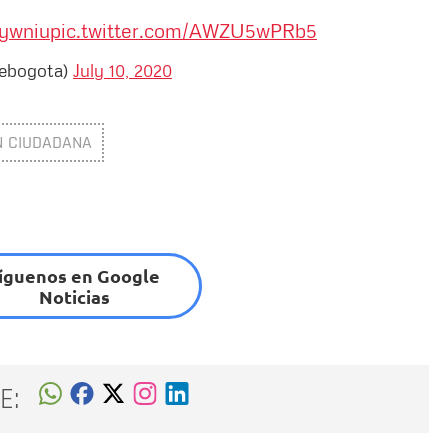
sywniu
pic.twitter.com/AWZU5wPRb5
tebogota)
July 10, 2020
N CIUDADANA
íguenos en Google
Noticias
E: