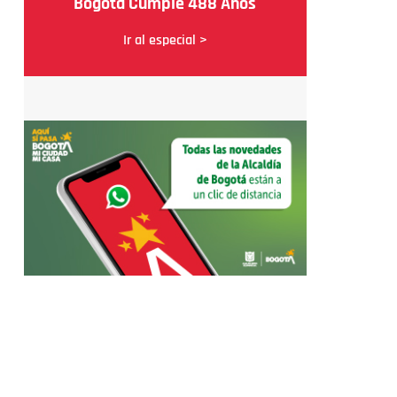
Bogotá Cumple 488 Años
Ir al especial >