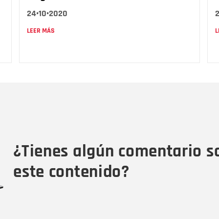
24•10•2020
LEER MÁS
L
Nombre
C
Nombre
Tipo de comentario
M
¿Tienes algún comentario s
este contenido?