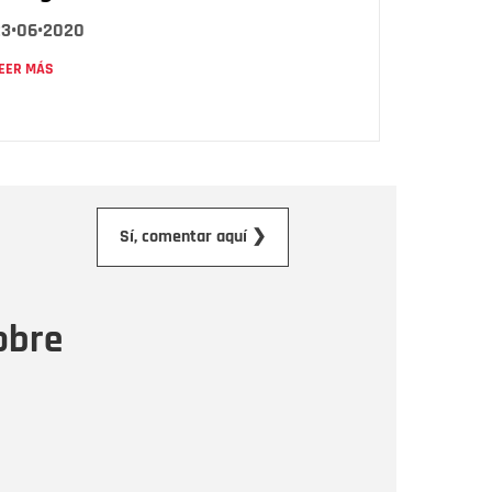
23•06•2020
EER MÁS
orreo electrónico
Sí, comentar aquí ❯
ensaje
obre
Enviar