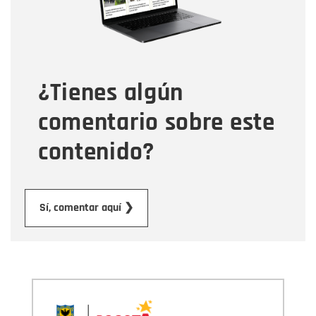
Tipo de comentario
¿Tienes algún
Mensaje
comentario sobre este
contenido?
Enviar
Sí, comentar aquí ❯