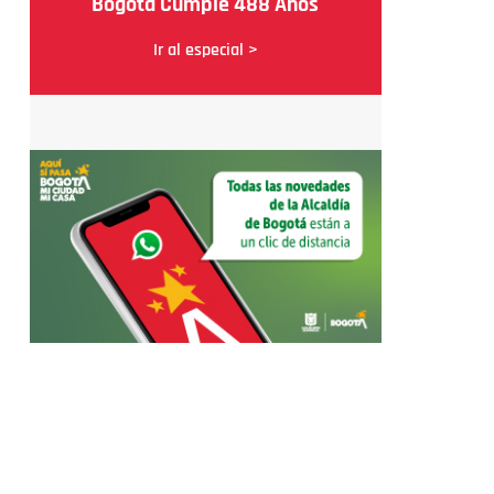
Bogotá Cumple 488 Años
Ir al especial >