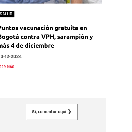
SALUD
Puntos vacunación gratuita en
Bogotá contra VPH, sarampión y
más 4 de diciembre
03•12•2024
EER MÁS
orreo electrónico
Sí, comentar aquí ❯
ensaje