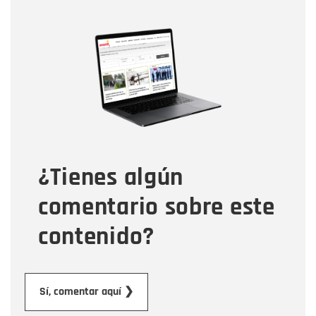
Nombre
Nombre
Correo electrónico
Tipo de comentario
¿Tienes algún
Mensaje
comentario sobre este
contenido?
Enviar
Sí, comentar aquí ❯