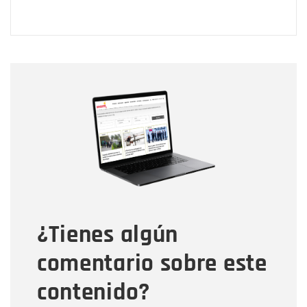
Nombre
Nombre
Correo electrónico
Tipo de comentario
¿Tienes algún
Mensaje
comentario sobre este
contenido?