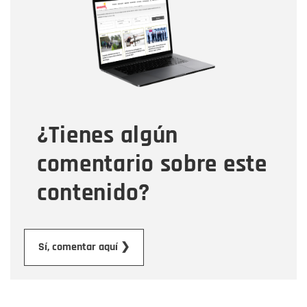
Correo electrónico
Tipo de comentario
¿Tienes algún
Mensaje
comentario sobre este
contenido?
Enviar
Sí, comentar aquí ❯