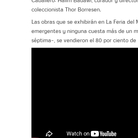
Caballero; Halim Badawi, curador y directo
coleccionista Thor Borresen.
Las obras que se exhibirán en La Feria del 
emergentes y ninguna cuesta más de un mil
séptima–, se vendieron el 80 por ciento de 