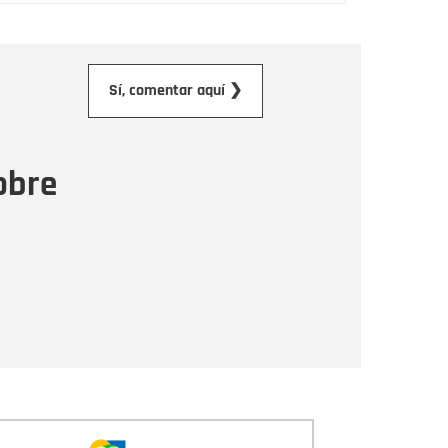
orreo electrónico
Sí, comentar aquí ❯
ensaje
obre
Enviar