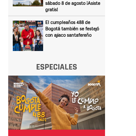
sábado 8 de agosto ¡Asiste
gratis!
El cumpleaños 488 de
Bogotá también se festejó
con ajiaco santafereño
ESPECIALES