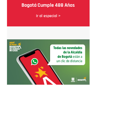
Bogotá Cumple 488 Años
Ir al especial >