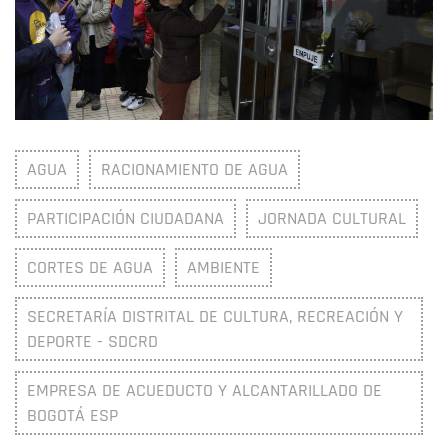
AGUA
RACIONAMIENTO DE AGUA
PARTICIPACIÓN CIUDADANA
JORNADA CULTURAL
CORTES DE AGUA
AMBIENTE
SECRETARÍA DISTRITAL DE CULTURA, RECREACIÓN Y
DEPORTE - SDCRD
EMPRESA DE ACUEDUCTO Y ALCANTARILLADO DE
BOGOTÁ ESP