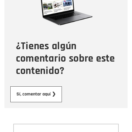
Tipo de comentario
¿Tienes algún
Mensaje
comentario sobre este
contenido?
Enviar
Sí, comentar aquí ❯