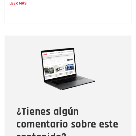
LEER MÁS
Nombre
Nombre
Correo electrónico
Tipo de comentario
¿Tienes algún
Mensaje
comentario sobre este