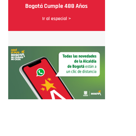
Bogotá Cumple 488 Años
Ir al especial >