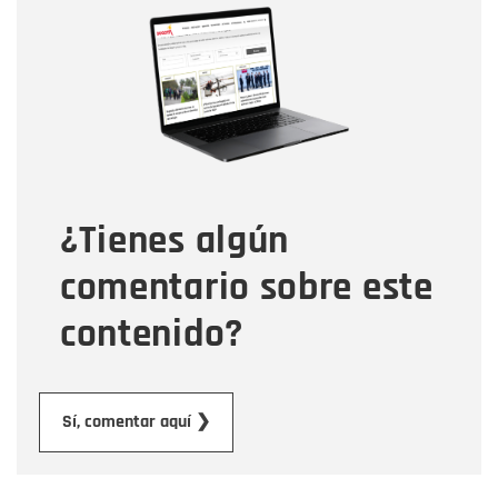
Nombre
Correo electrónico
Tipo de comentario
¿Tienes algún
Mensaje
comentario sobre este
contenido?
Enviar
Sí, comentar aquí ❯