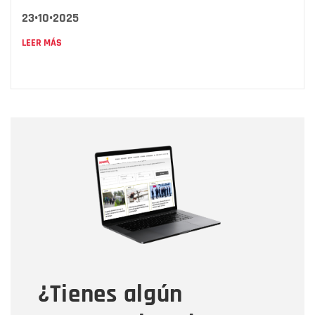
23•10•2025
LEER MÁS
Nombre
Nombre
Correo electrónico
Tipo de comentario
¿Tienes algún
Mensaje