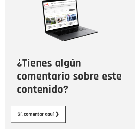
Nombre
Correo electrónico
Tipo de comentario
¿Tienes algún
Mensaje
comentario sobre este
contenido?
Enviar
Sí, comentar aquí ❯