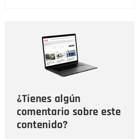
Nombre
Nombre
Correo electrónico
Tipo de comentario
¿Tienes algún
Mensaje
comentario sobre este
contenido?