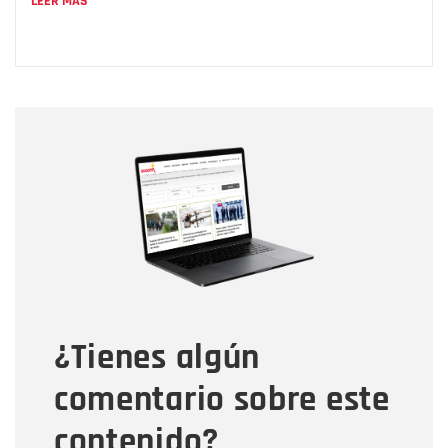
LEER MÁS
Nombre
Nombre
Correo electrónico
Tipo de comentario
¿Tienes algún
Mensaje
comentario sobre este
contenido?