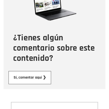
Tipo de comentario
¿Tienes algún
Mensaje
comentario sobre este
contenido?
Enviar
Sí, comentar aquí ❯