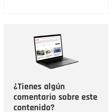
Nombre
Nombre
Correo electrónico
Tipo de comentario
¿Tienes algún
Mensaje
comentario sobre este
contenido?