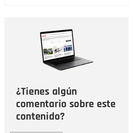
Nombre
Nombre
Correo electrónico
Tipo de comentario
¿Tienes algún
Mensaje
comentario sobre este
contenido?