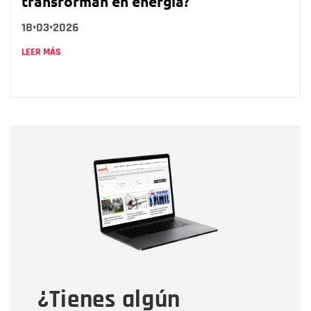
transforman en energía?
18•03•2026
LEER MÁS
Nombre
Nombre
Correo electrónico
Tipo de comentario
¿Tienes algún
Mensaje