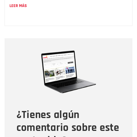
LEER MÁS
Nombre
Nombre
Correo electrónico
Tipo de comentario
¿Tienes algún
Mensaje
comentario sobre este