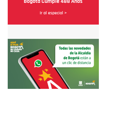
Bogotá Cumple 488 Años
Ir al especial >