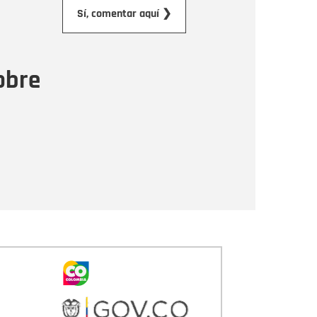
orreo electrónico
Sí, comentar aquí ❯
ensaje
obre
Enviar