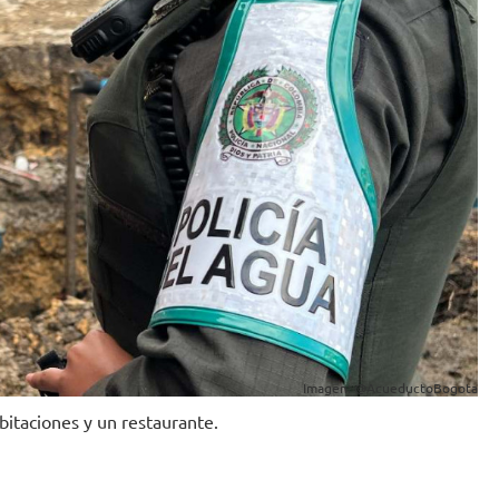
Imagen: @AcueductoBogota
bitaciones y un restaurante.