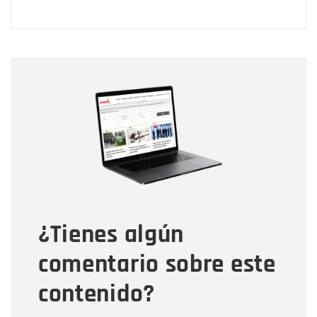
Nombre
Nombre
Correo electrónico
Tipo de comentario
¿Tienes algún
Mensaje
comentario sobre este
contenido?