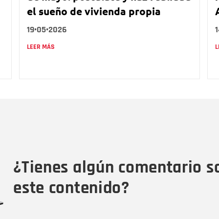
el sueño de vivienda propia
19•05•2026
LEER MÁS
L
Nombre
C
Nombre
Tipo de comentario
M
¿Tienes algún comentario s
este contenido?