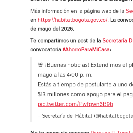
Más información en la página web de la
Sec
en
https://habitatbogota.gov.co/
.
La convoc
de mayo del 2026.
Te compartimos un post de la
Secretaría Di
convocatoria
#AhorroParaMiCasa
:
🚨 ¡Buenas noticias! Extendimos el 
mayo a las 4:00 p. m.
Estás a tiempo de postularte a uno de
$13 millones como apoyo para el pago
pic.twitter.com/Pwfqwn6B9b
— Secretaría del Hábitat (@habitatbogot
No te vayas sin conocer:
Parques El Tunal 