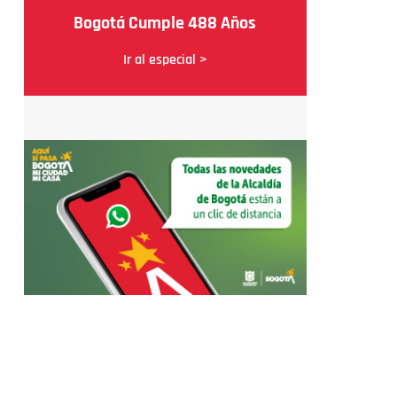
Bogotá Cumple 488 Años
Ir al especial >