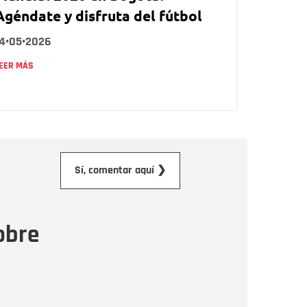
Agéndate y disfruta del fútbol
14•05•2026
EER MÁS
orreo electrónico
Sí, comentar aquí ❯
ensaje
obre