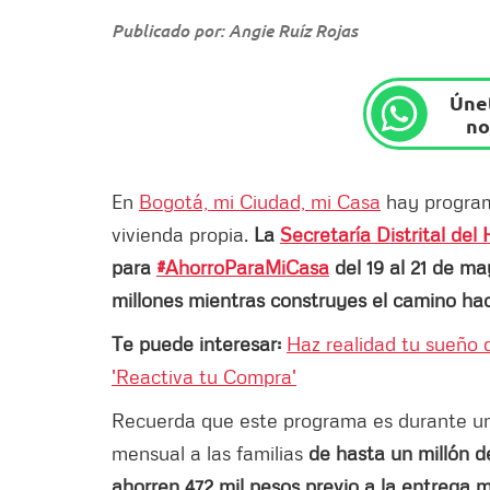
Publicado por: Angie Ruíz Rojas
Únet
no
En
Bogotá, mi Ciudad, mi Casa
hay program
vivienda propia.
La
Secretaría Distrital del
para
#AhorroParaMiCasa
del 19 al 21 de ma
millones mientras construyes el camino hac
Te puede interesar:
Haz realidad tu sueño 
'Reactiva tu Compra'
Recuerda que este programa es durante un
mensual a las familias
de hasta un millón 
ahorren 472 mil pesos previo a la entrega m