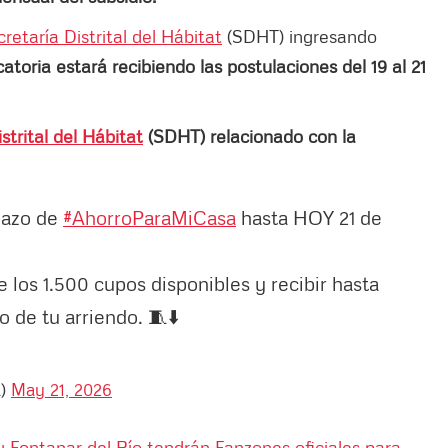
retaría Distrital del Hábitat
(SDHT) ingresando
atoria estará recibiendo las postulaciones del 19 al 21
strital del Hábitat
(SDHT) relacionado con la
plazo de
#AhorroParaMiCasa
hasta HOY 21 de
 los 1.500 cupos disponibles y recibir hasta
 de tu arriendo. 🧵⬇️
a)
May 21, 2026
y Fontanar del Río tendrán Fanzones oficiales para