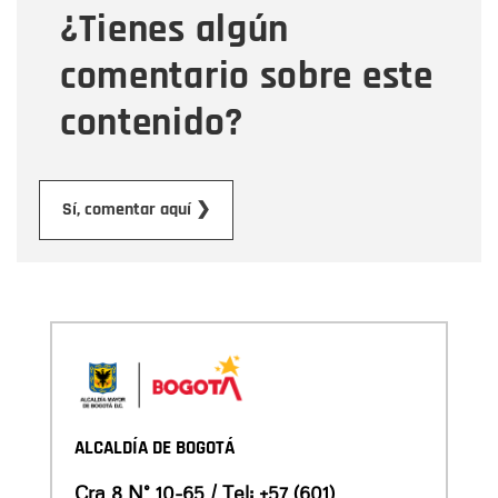
¿Tienes algún
Mensaje
comentario sobre este
contenido?
Enviar
Sí, comentar aquí ❯
ALCALDÍA DE BOGOTÁ
Cra 8 N° 10-65 / Tel:
+57 (601)