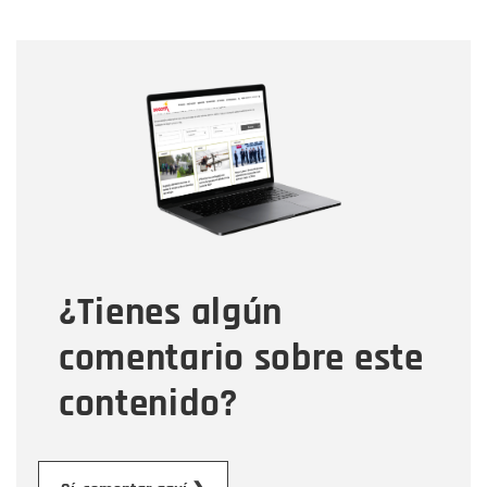
Nombre
Nombre
Correo electrónico
Tipo de comentario
¿Tienes algún
Mensaje
comentario sobre este
contenido?