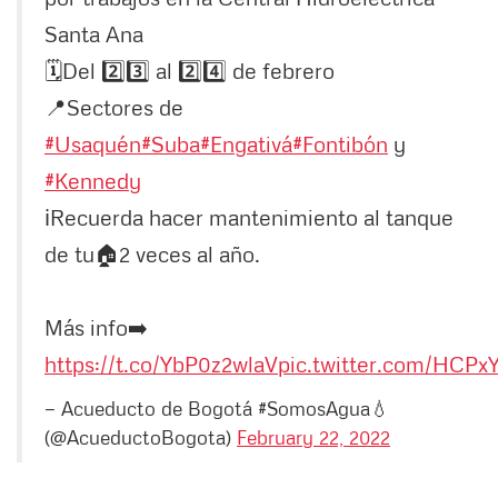
Santa Ana
🗓️Del 2️⃣3️⃣ al 2️⃣4️⃣ de febrero
📍Sectores de
#Usaquén
#Suba
#Engativá
#Fontibón
y
#Kennedy
ℹ️Recuerda hacer mantenimiento al tanque
de tu🏠2 veces al año.
Más info➡️
https://t.co/YbP0z2wlaV
pic.twitter.com/HCPx
— Acueducto de Bogotá #SomosAgua💧
(@AcueductoBogota)
February 22, 2022