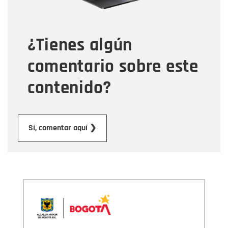
Tipo de comentario
¿Tienes algún
Mensaje
comentario sobre este
contenido?
Enviar
Sí, comentar aquí ❯