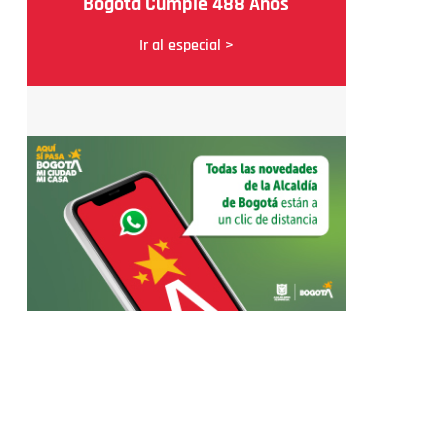
Bogotá Cumple 488 Años
Ir al especial >