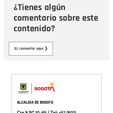
¿Tienes algún
Mensaje
comentario sobre este
contenido?
Enviar
Sí, comentar aquí ❯
ALCALDÍA DE BOGOTÁ
Cra 8 N° 10-65 / Tel:
+57 (601)