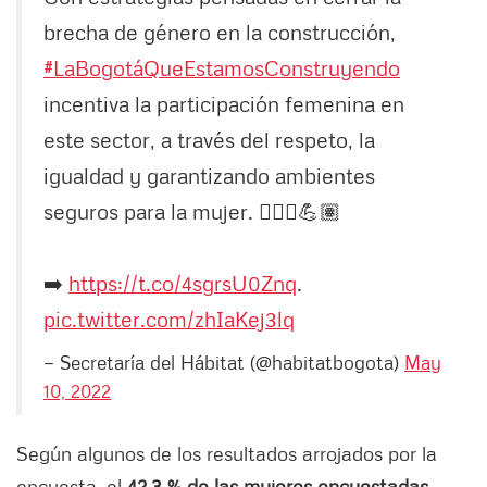
brecha de género en la construcción,
#LaBogotáQueEstamosConstruyendo
incentiva la participación femenina en
este sector, a través del respeto, la
igualdad y garantizando ambientes
seguros para la mujer. 👷🏼‍♀️💪🏽
➡️
https://t.co/4sgrsU0Znq
.
pic.twitter.com/zhIaKej3lq
— Secretaría del Hábitat (@habitatbogota)
May
10, 2022
Según algunos de los resultados arrojados por la
encuesta, el
42,3 % de las mujeres encuestadas