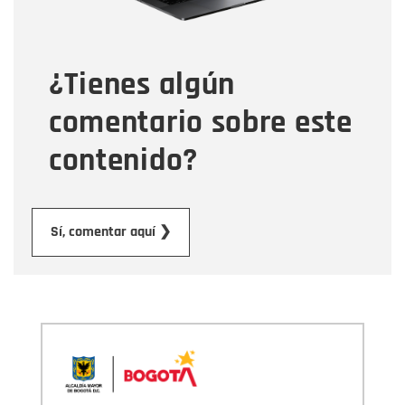
Tipo de comentario
¿Tienes algún
Mensaje
comentario sobre este
contenido?
Enviar
Sí, comentar aquí ❯