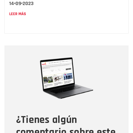
14•09•2023
LEER MÁS
Nombre
Nombre
Correo electrónico
Tipo de comentario
¿Tienes algún
Mensaje
comentario sobre este