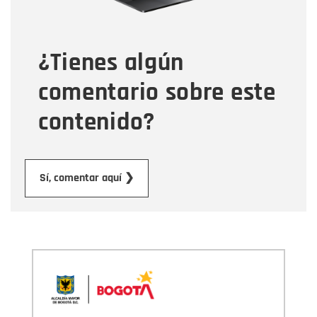
Tipo de comentario
¿Tienes algún
Mensaje
comentario sobre este
contenido?
Enviar
Sí, comentar aquí ❯