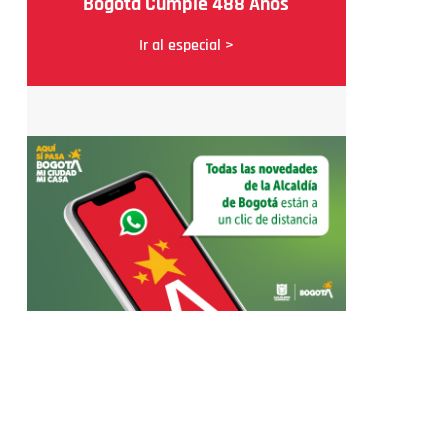
Bogotá Cumple 488 Años
Ir al especial >