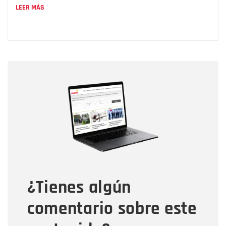
LEER MÁS
Nombre
Nombre
Correo electrónico
Tipo de comentario
¿Tienes algún
Mensaje
comentario sobre este