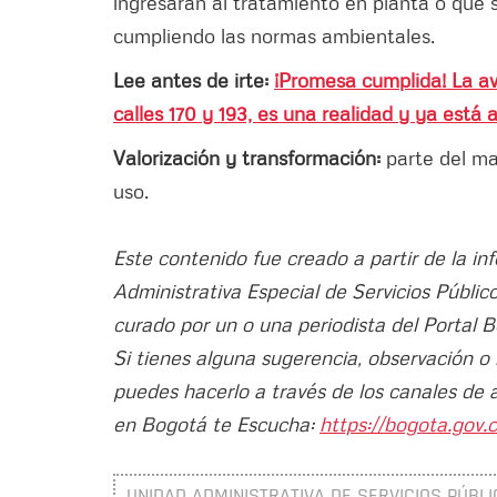
ingresarán al tratamiento en planta o que 
cumpliendo las normas ambientales.
Lee antes de irte:
¡Promesa cumplida! La a
calles 170 y 193, es una realidad y ya está 
Valorización y transformación:
parte del ma
uso.
Este contenido fue creado a partir de la i
Administrativa Especial de Servicios Públi
curado por un o una periodista del Portal 
Si tienes alguna sugerencia, observación o
puedes hacerlo a través de los canales de 
en Bogotá te Escucha:
https://bogota.gov.c
UNIDAD ADMINISTRATIVA DE SERVICIOS PÚBLI