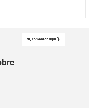
orreo electrónico
Sí, comentar aquí ❯
ensaje
obre
Enviar