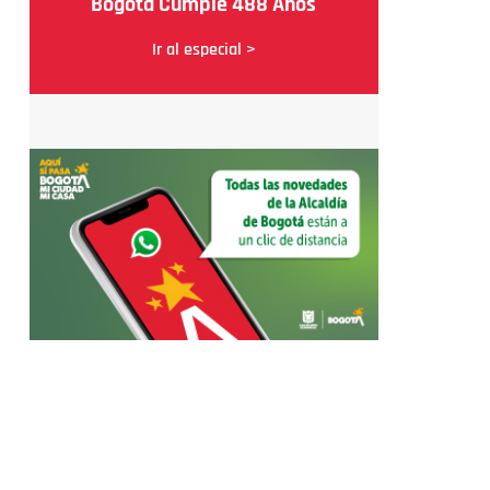
Bogotá Cumple 488 Años
Ir al especial >