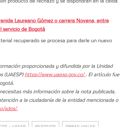
son producto de rechazo y se dispondrán en la celda
venida Laureano Gómez o carrera Novena, entre
al servicio de Bogotá
terial recuperado se procesa para darle un nuevo
nformación proporcionada y difundida por la Unidad
cos (UAESP)
https://www.uaesp.gov.co/
. El artículo fue
Bogotá.
 necesitas más información sobre la nota publicada,
atención a la ciudadanía de la entidad mencionada o
o/sdqs/.
COS - UAESP
RESIDUOS
OBRAS VIALES