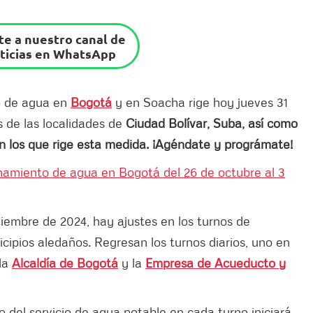
e a nuestro canal de
ticias en WhatsApp
to de agua en
Bogotá
y en Soacha rige hoy jueves 31
 de las localidades de
Ciudad Bolívar, Suba, así como
n los que rige esta medida. ¡Agéndate y prográmate!
namiento de agua en Bogotá del 26 de octubre al 3
embre de 2024, hay ajustes en los turnos de
cipios aledaños. Regresan los turnos diarios, uno en
 la
Alcaldía de Bogotá
y la
Empresa de Acueducto y
 del servicio de agua potable en cada turno iniciará