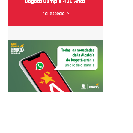
Bogotá Cumple 488 Años
Ir al especial >