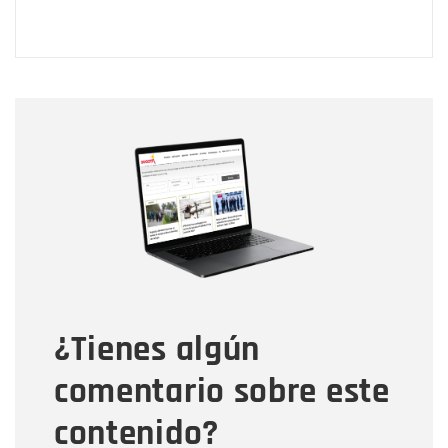
Nombre
Nombre
Correo electrónico
Tipo de comentario
¿Tienes algún
Mensaje
comentario sobre este
contenido?