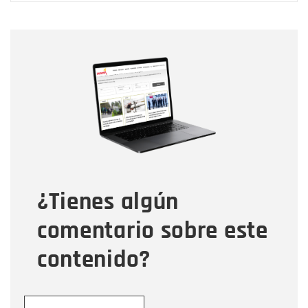
Nombre
Nombre
Correo electrónico
Tipo de comentario
¿Tienes algún
Mensaje
comentario sobre este
contenido?