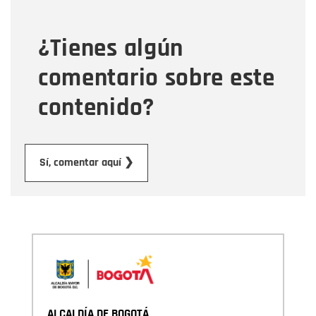
¿Tienes algún
Mensaje
comentario sobre este
contenido?
Enviar
Sí, comentar aquí ❯
ALCALDÍA DE BOGOTÁ