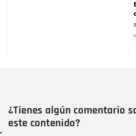
L
Nombre
C
Nombre
Tipo de comentario
M
¿Tienes algún comentario s
este contenido?