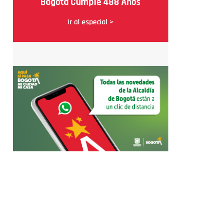
Bogotá Cumple 488 Años
Ir al especial >