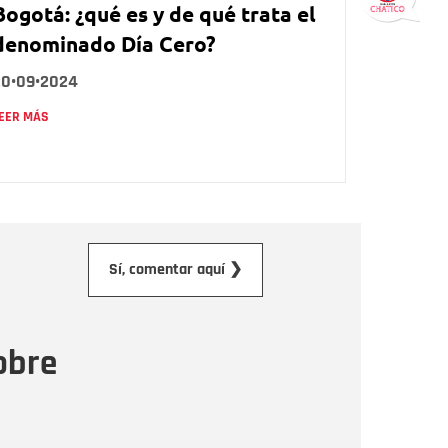
Bogotá: ¿qué es y de qué trata el
denominado Día Cero?
20•09•2024
EER MÁS
orreo electrónico
Sí, comentar aquí ❯
ensaje
obre