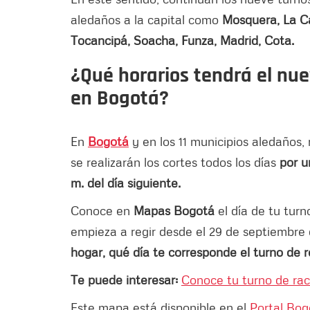
aledaños a la capital como
Mosquera, La Cal
Tocancipá, Soacha, Funza, Madrid, Cota.
¿Qué horarios tendrá el nue
en Bogotá?
En
Bogotá
y en los 11 municipios aledaños,
se realizarán los cortes todos los días
por u
m. del día siguiente.
Conoce en
Mapas Bogotá
el día de tu tur
empieza a regir desde el 29 de septiembre
hogar, qué día te corresponde el turno de r
Te puede interesar:
Conoce tu turno de ra
Este mapa está disponible en el
Portal Bog