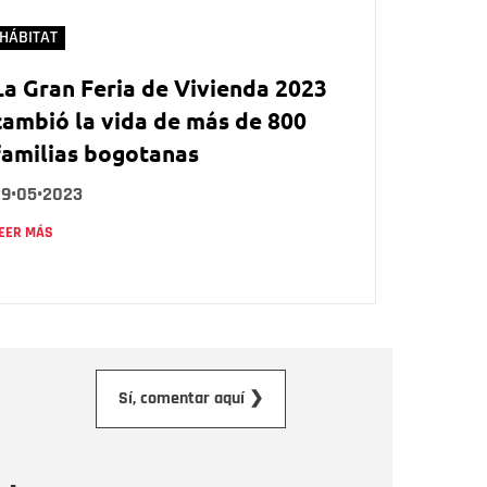
HÁBITAT
La Gran Feria de Vivienda 2023
cambió la vida de más de 800
familias bogotanas
29•05•2023
EER MÁS
orreo electrónico
Sí, comentar aquí ❯
ensaje