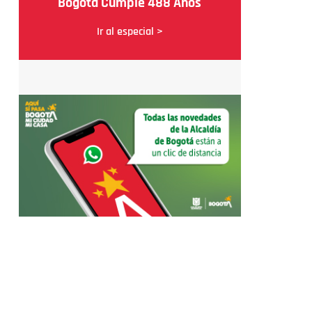
Bogotá Cumple 488 Años
Ir al especial >