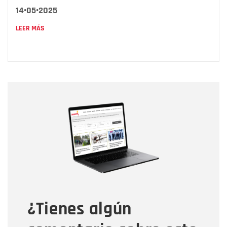
14•05•2025
LEER MÁS
Nombre
Nombre
Correo electrónico
Tipo de comentario
¿Tienes algún
Mensaje