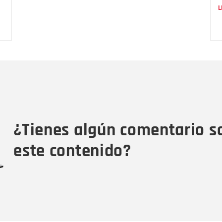
L
Nombre
C
Nombre
Tipo de comentario
M
¿Tienes algún comentario s
este contenido?