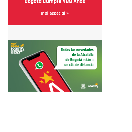
Bogotá Cumple 488 Años
Ir al especial >