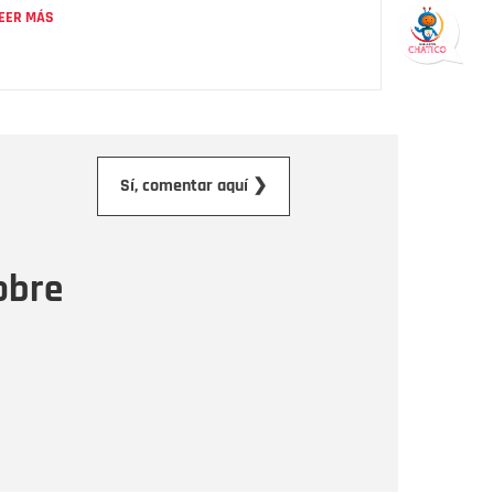
EER MÁS
orreo electrónico
Sí, comentar aquí ❯
ensaje
obre
Enviar